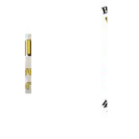
e 92A