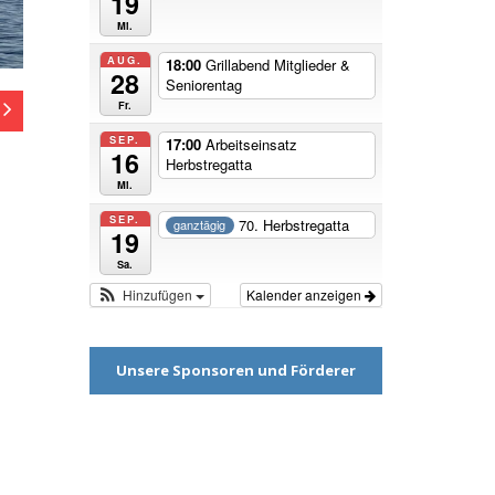
19
Mi.
AUG.
18:00
Grillabend Mitglieder &
28
Seniorentag
Fr.
SEP.
17:00
Arbeitseinsatz
16
Herbstregatta
Mi.
SEP.
70. Herbstregatta
ganztägig
19
Sa.
Hinzufügen
Kalender anzeigen
Unsere Sponsoren und Förderer