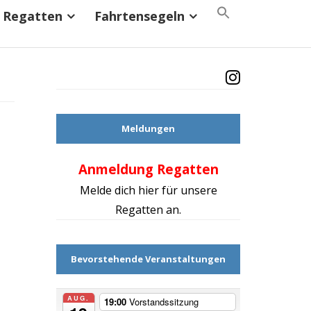
Search
Regatten
Fahrtensegeln
for:
Search Button
Meldungen
Anmeldung Regatten
Mach d
Melde dich hier für unsere
Regatten an.
Bevorstehende Veranstaltungen
AUG.
19:00
Vorstandssitzung