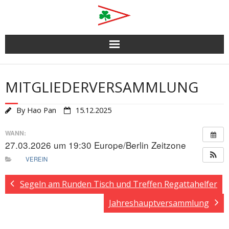
Skip
to
content
MITGLIEDERVERSAMMLUNG
By
Hao Pan
15.12.2025
WANN:
27.03.2026 um 19:30
Europe/Berlin Zeitzone
VEREIN
Segeln am Runden Tisch und Treffen Regattahelfer
Jahreshauptversammlung