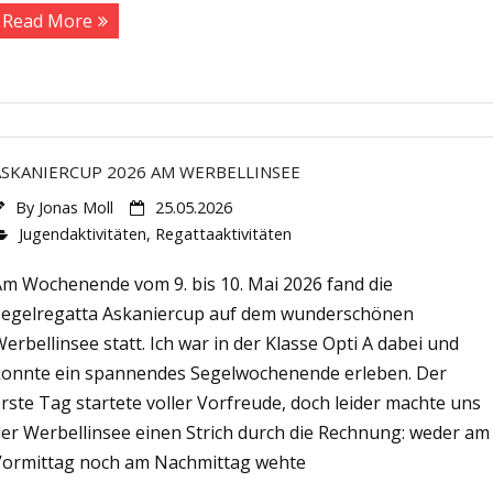
14542 Werder (Havel)
Read More
Tel.: 0160 6911961
ASKANIERCUP 2026 AM WERBELLINSEE
By
Jonas Moll
25.05.2026
Jugendaktivitäten
,
Regattaaktivitäten
Am Wochenende vom 9. bis 10. Mai 2026 fand die
Segelregatta Askaniercup auf dem wunderschönen
erbellinsee statt. Ich war in der Klasse Opti A dabei und
konnte ein spannendes Segelwochenende erleben. Der
rste Tag startete voller Vorfreude, doch leider machte uns
der Werbellinsee einen Strich durch die Rechnung: weder am
Vormittag noch am Nachmittag wehte