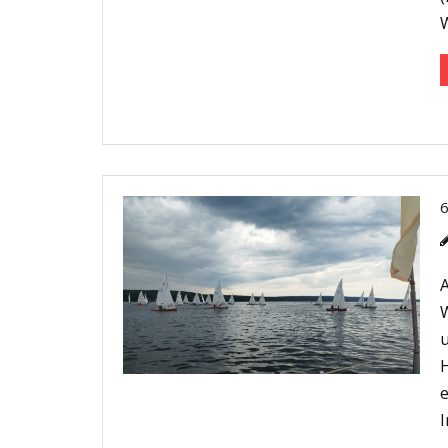
A
W
u
H