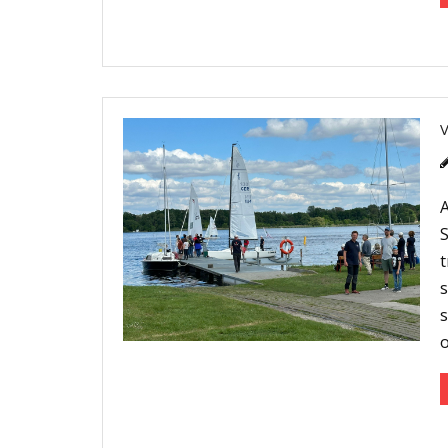
S
t
s