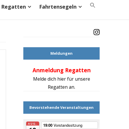
Search
Regatten
Fahrtensegeln
for:
Search Button
Meldungen
Anmeldung Regatten
Mach d
Melde dich hier für unsere
Regatten an.
Bevorstehende Veranstaltungen
AUG.
19:00
Vorstandssitzung