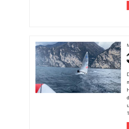
D
d
1