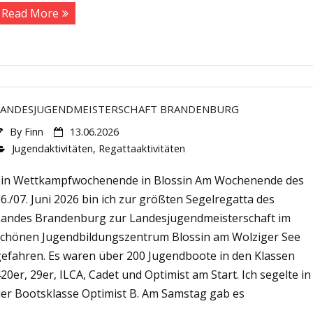
Read More
LANDESJUGENDMEISTERSCHAFT BRANDENBURG
By
Finn
13.06.2026
Jugendaktivitäten
,
Regattaaktivitäten
Ein Wettkampfwochenende in Blossin Am Wochenende des
6./07. Juni 2026 bin ich zur größten Segelregatta des
Landes Brandenburg zur Landesjugendmeisterschaft im
schönen Jugendbildungszentrum Blossin am Wolziger See
gefahren. Es waren über 200 Jugendboote in den Klassen
20er, 29er, ILCA, Cadet und Optimist am Start. Ich segelte in
der Bootsklasse Optimist B. Am Samstag gab es
Potsdamer Straße 92A