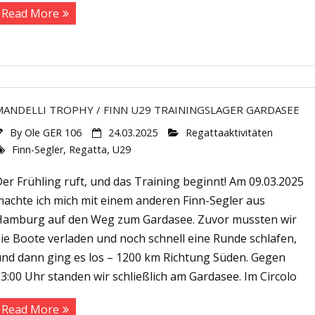
Read More
MANDELLI TROPHY / FINN U29 TRAININGSLAGER GARDASEE
By
Ole GER 106
24.03.2025
Regattaaktivitäten
Finn-Segler
,
Regatta
,
U29
er Frühling ruft, und das Training beginnt! Am 09.03.2025
machte ich mich mit einem anderen Finn-Segler aus
Hamburg auf den Weg zum Gardasee. Zuvor mussten wir
ie Boote verladen und noch schnell eine Runde schlafen,
und dann ging es los – 1200 km Richtung Süden. Gegen
3:00 Uhr standen wir schließlich am Gardasee. Im Circolo
Read More