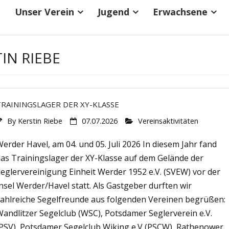
Unser Verein
Jugend
Erwachsene
IN RIEBE
TRAININGSLAGER DER XY-KLASSE
By
Kerstin Riebe
07.07.2026
Vereinsaktivitäten
erder Havel, am 04. und 05. Juli 2026 In diesem Jahr fand
das Trainingslager der XY-Klasse auf dem Gelände der
eglervereinigung Einheit Werder 1952 e.V. (SVEW) vor der
nsel Werder/Havel statt. Als Gastgeber durften wir
zahlreiche Segelfreunde aus folgenden Vereinen begrüßen:
andlitzer Segelclub (WSC), Potsdamer Seglerverein e.V.
(PSV), Potsdamer Segelclub Wiking e.V (PSCW), Rathenower