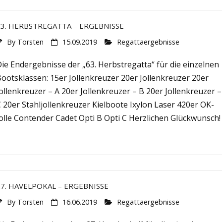
63. HERBSTREGATTA – ERGEBNISSE
By
Torsten
15.09.2019
Regattaergebnisse
ie Endergebnisse der „63. Herbstregatta“ für die einzelnen
ootsklassen: 15er Jollenkreuzer 20er Jollenkreuzer 20er
ollenkreuzer – A 20er Jollenkreuzer – B 20er Jollenkreuzer –
 20er Stahljollenkreuzer Kielboote Ixylon Laser 420er OK-
olle Contender Cadet Opti B Opti C Herzlichen Glückwunsch!
27. HAVELPOKAL – ERGEBNISSE
By
Torsten
16.06.2019
Regattaergebnisse