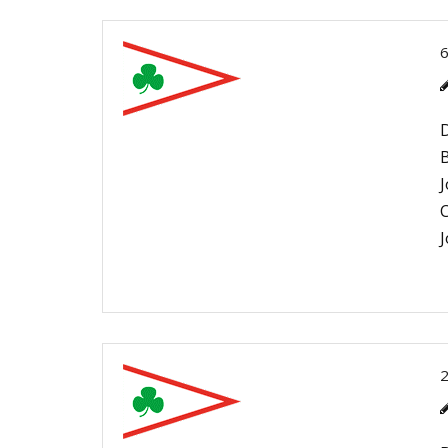
D
B
J
C
J