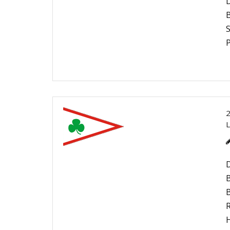
D
B
S
P
B