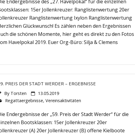
ie Endergebnisse des „27. Havelpokal“ für die einzelnen
Bootsklassen: 15er Jollenkreuzer: Ranglistenwertung 20er
Jollenkreuzer Ranglistenwertung Ixylon Ranglistenwertung
Herzlichen Glückwunsch! Es zählen neben den Ergebnissen
auch die schönen Momente, hier geht es direkt zu den Fotos
vom Havelpokal 2019. Euer Org-Büro: Silja & Clemens
59. PREIS DER STADT WERDER – ERGEBNISSE
By
Torsten
13.05.2019
Regattaergebnisse
,
Vereinsaktivitäten
ie Endergebnisse der „59. Preis der Stadt Werder“ für die
inzelnen Bootsklassen: 15er Jollenkreuzer 20er
ollenkreuzer (A) 20er Jollenkreuzer (B) offene Kielboote
Potsdamer Straße 92A