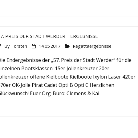
57. PREIS DER STADT WERDER – ERGEBNISSE
By
Torsten
14.05.2017
Regattaergebnisse
ie Endergebnisse der „57. Preis der Stadt Werder“ für die
inzelnen Bootsklassen: 15er Jollenkreuzer 20er
ollenkreuzer offene Kielboote Kielboote Ixylon Laser 420er
70er OK-Jolle Pirat Cadet Opti B Opti C Herzlichen
Glückwunsch! Euer Org-Büro: Clemens & Kai