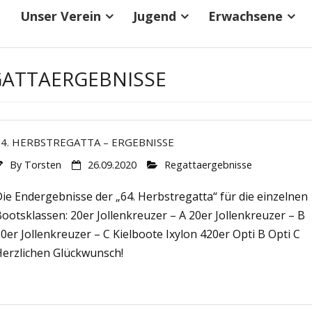
Unser Verein
Jugend
Erwachsene
GATTAERGEBNISSE
64. HERBSTREGATTA – ERGEBNISSE
By
Torsten
26.09.2020
Regattaergebnisse
ie Endergebnisse der „64. Herbstregatta“ für die einzelnen
ootsklassen: 20er Jollenkreuzer – A 20er Jollenkreuzer – B
0er Jollenkreuzer – C Kielboote Ixylon 420er Opti B Opti C
Herzlichen Glückwunsch!