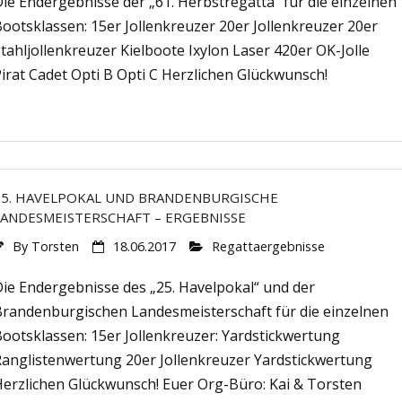
ie Endergebnisse der „61. Herbstregatta“ für die einzelnen
ootsklassen: 15er Jollenkreuzer 20er Jollenkreuzer 20er
tahljollenkreuzer Kielboote Ixylon Laser 420er OK-Jolle
irat Cadet Opti B Opti C Herzlichen Glückwunsch!
25. HAVELPOKAL UND BRANDENBURGISCHE
LANDESMEISTERSCHAFT – ERGEBNISSE
By
Torsten
18.06.2017
Regattaergebnisse
Die Endergebnisse des „25. Havelpokal“ und der
Brandenburgischen Landesmeisterschaft für die einzelnen
ootsklassen: 15er Jollenkreuzer: Yardstickwertung
Ranglistenwertung 20er Jollenkreuzer Yardstickwertung
Herzlichen Glückwunsch! Euer Org-Büro: Kai & Torsten