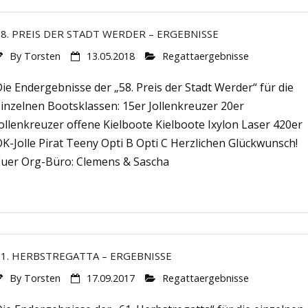
58. PREIS DER STADT WERDER – ERGEBNISSE
By
Torsten
13.05.2018
Regattaergebnisse
ie Endergebnisse der „58. Preis der Stadt Werder“ für die
inzelnen Bootsklassen: 15er Jollenkreuzer 20er
ollenkreuzer offene Kielboote Kielboote Ixylon Laser 420er
K-Jolle Pirat Teeny Opti B Opti C Herzlichen Glückwunsch!
Euer Org-Büro: Clemens & Sascha
61. HERBSTREGATTA – ERGEBNISSE
By
Torsten
17.09.2017
Regattaergebnisse