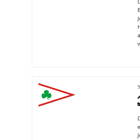
D
D
e
J