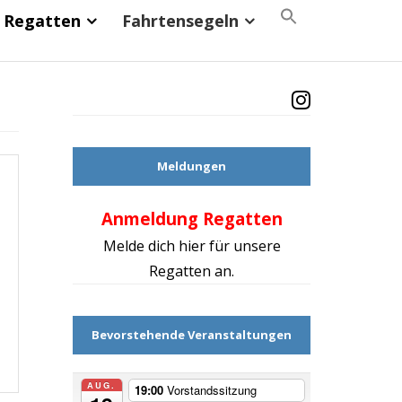
Search
Regatten
Fahrtensegeln
for:
Search Button
Meldungen
Anmeldung Regatten
Mach d
Melde dich hier für unsere
Regatten an.
Bevorstehende Veranstaltungen
AUG.
19:00
Vorstandssitzung