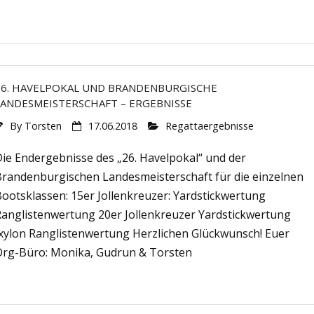
26. HAVELPOKAL UND BRANDENBURGISCHE
LANDESMEISTERSCHAFT – ERGEBNISSE
By
Torsten
17.06.2018
Regattaergebnisse
Die Endergebnisse des „26. Havelpokal“ und der
Brandenburgischen Landesmeisterschaft für die einzelnen
ootsklassen: 15er Jollenkreuzer: Yardstickwertung
Ranglistenwertung 20er Jollenkreuzer Yardstickwertung
Ixylon Ranglistenwertung Herzlichen Glückwunsch! Euer
Org-Büro: Monika, Gudrun & Torsten