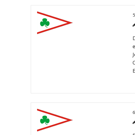
D
e
J
O