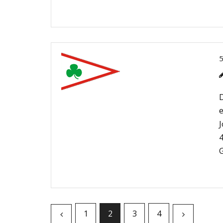
D
e
J
4
1
2
3
4