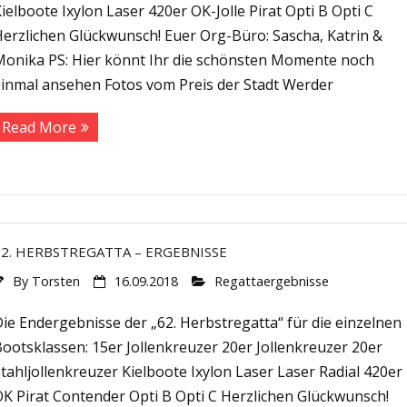
ielboote Ixylon Laser 420er OK-Jolle Pirat Opti B Opti C
14542 Werder (Havel)
Herzlichen Glückwunsch! Euer Org-Büro: Sascha, Katrin &
Tel.: 0160 6911961
Monika PS: Hier könnt Ihr die schönsten Momente noch
einmal ansehen Fotos vom Preis der Stadt Werder
Read More
62. HERBSTREGATTA – ERGEBNISSE
By
Torsten
16.09.2018
Regattaergebnisse
ie Endergebnisse der „62. Herbstregatta“ für die einzelnen
ootsklassen: 15er Jollenkreuzer 20er Jollenkreuzer 20er
tahljollenkreuzer Kielboote Ixylon Laser Laser Radial 420er
OK Pirat Contender Opti B Opti C Herzlichen Glückwunsch!