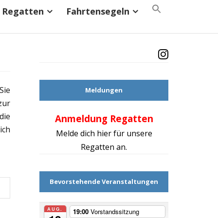
Search
Regatten
Fahrtensegeln
for:
Search Button
Sie
Meldungen
zur
die
Anmeldung Regatten
Mach d
ich
Melde dich hier für unsere
Regatten an.
Bevorstehende Veranstaltungen
AUG.
19:00
Vorstandssitzung