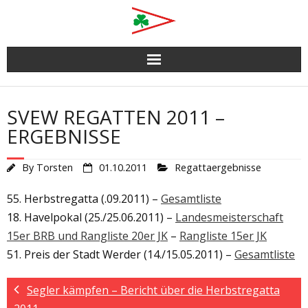
Skip
to
content
SVEW REGATTEN 2011 –
ERGEBNISSE
By
Torsten
01.10.2011
Regattaergebnisse
55. Herbstregatta (.09.2011) –
Gesamtliste
18. Havelpokal (25./25.06.2011) –
Landesmeisterschaft
15er BRB und Rangliste 20er JK
–
Rangliste 15er JK
51. Preis der Stadt Werder (14./15.05.2011) –
Gesamtliste
Segler kämpfen – Bericht über die Herbstregatta