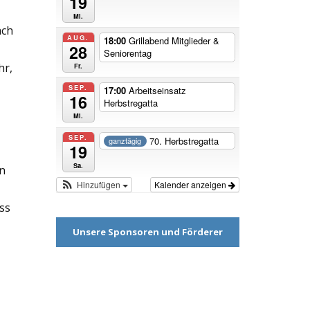
19
Mi.
ach
AUG.
18:00
Grillabend Mitglieder &
28
Seniorentag
hr,
Fr.
SEP.
17:00
Arbeitseinsatz
16
Herbstregatta
Mi.
SEP.
70. Herbstregatta
ganztägig
19
Sa.
n
Hinzufügen
Kalender anzeigen
ss
Unsere Sponsoren und Förderer