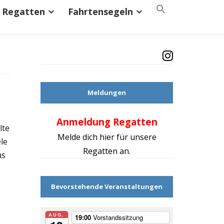
Search
Regatten
Fahrtensegeln
for:
Search Button
Meldungen
Anmeldung Regatten
Mach d
lte
Melde dich hier für unsere
le
Regatten an.
us
Bevorstehende Veranstaltungen
AUG.
19:00
Vorstandssitzung