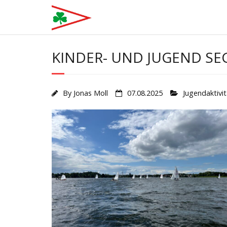
Skip
to
content
KINDER- UND JUGEND SE
By
Jonas Moll
07.08.2025
Jugendaktivi