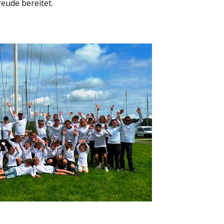
reude bereitet.
14542 Werder (Havel
Tel.: 0160 6911961