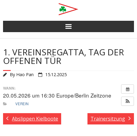
Skip
to
content
1. VEREINSREGATTA, TAG DER
OFFENEN TÜR
By
Hao Pan
15.12.2025
WANN:
20.05.2026 um 16:30
Europe/Berlin Zeitzone
VEREIN
Abslippen Kielboote
Trainersitzung