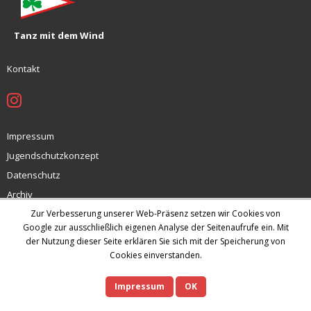
Tanz mit dem Wind
Kontakt
Impressum
Jugendschutzkonzept
Datenschutz
Archiv
Zur Verbesserung unserer Web-Präsenz setzen wir Cookies von
Google zur ausschließlich eigenen Analyse der Seitenaufrufe ein. Mit
der Nutzung dieser Seite erklären Sie sich mit der Speicherung von
Theme by
Think Up Themes Ltd
. Powered by
WordPress
.
Cookies einverstanden.
Impressum
OK