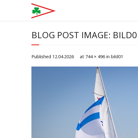
Skip
to
content
BLOG POST IMAGE: BILD0
Published
12.04.2026
at
744 × 496
in
bild01