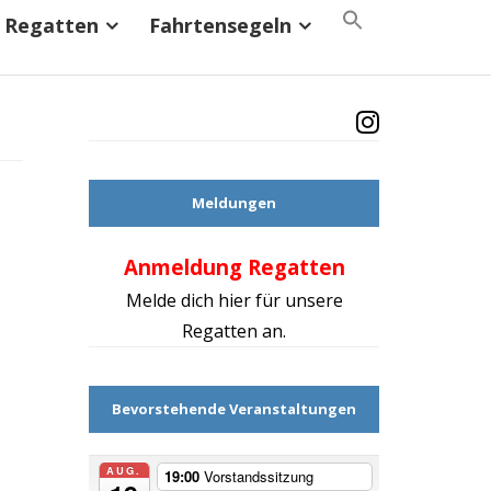
Search
Regatten
Fahrtensegeln
for:
Search Button
Meldungen
Anmeldung Regatten
Mach d
Melde dich hier für unsere
Regatten an.
Bevorstehende Veranstaltungen
AUG.
19:00
Vorstandssitzung