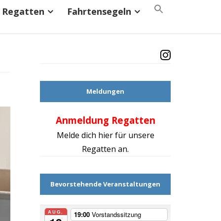
Search
Regatten
Fahrtensegeln
for:
Search Button
Meldungen
Anmeldung Regatten
Mach d
Melde dich hier für unsere
Regatten an.
Bevorstehende Veranstaltungen
AUG.
19:00
Vorstandssitzung