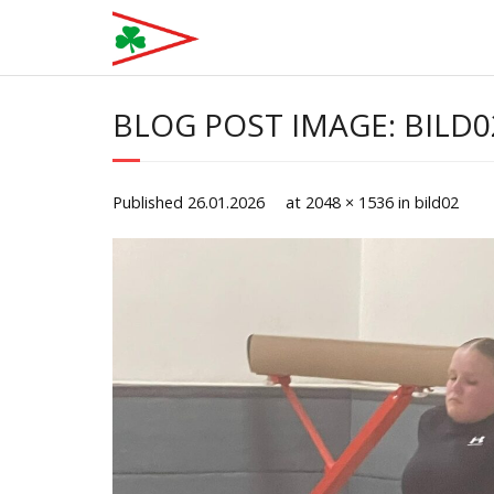
Skip
to
content
BLOG POST IMAGE: BILD0
Published
26.01.2026
at
2048 × 1536
in
bild02