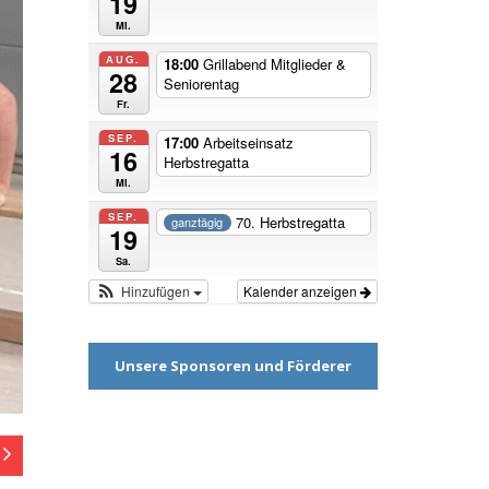
19
Mi.
AUG.
18:00
Grillabend Mitglieder &
28
Seniorentag
Fr.
SEP.
17:00
Arbeitseinsatz
16
Herbstregatta
Mi.
SEP.
70. Herbstregatta
ganztägig
19
Sa.
Hinzufügen
Kalender anzeigen
Unsere Sponsoren und Förderer