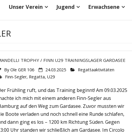
Unser Verein
Jugend
Erwachsene
LER
MANDELLI TROPHY / FINN U29 TRAININGSLAGER GARDASEE
By
Ole GER 106
24.03.2025
Regattaaktivitäten
Finn-Segler
,
Regatta
,
U29
er Frühling ruft, und das Training beginnt! Am 09.03.2025
machte ich mich mit einem anderen Finn-Segler aus
Hamburg auf den Weg zum Gardasee. Zuvor mussten wir
ie Boote verladen und noch schnell eine Runde schlafen,
und dann ging es los – 1200 km Richtung Süden. Gegen
3:00 Uhr standen wir schließlich am Gardasee. Im Circolo