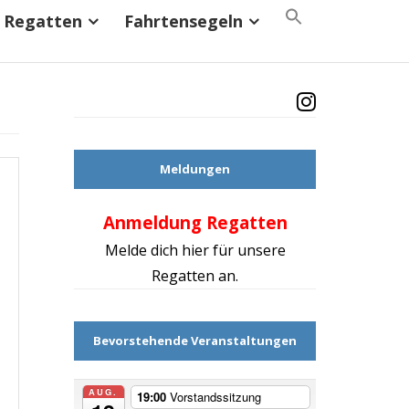
Search
Regatten
Fahrtensegeln
for:
Search Button
Meldungen
Anmeldung Regatten
Mach d
Melde dich hier für unsere
Regatten an.
Bevorstehende Veranstaltungen
AUG.
19:00
Vorstandssitzung