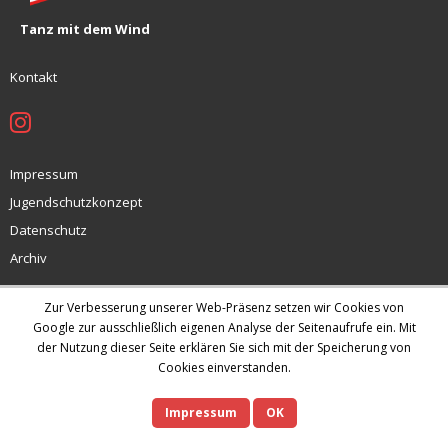
Tanz mit dem Wind
Kontakt
Impressum
Jugendschutzkonzept
Datenschutz
Archiv
Zur Verbesserung unserer Web-Präsenz setzen wir Cookies von
Google zur ausschließlich eigenen Analyse der Seitenaufrufe ein. Mit
Theme by
Think Up Themes Ltd
. Powered by
WordPress
.
der Nutzung dieser Seite erklären Sie sich mit der Speicherung von
Cookies einverstanden.
Impressum
OK