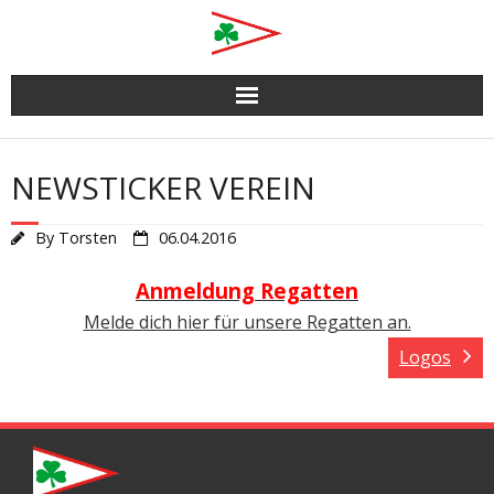
Skip
to
content
NEWSTICKER VEREIN
By
Torsten
06.04.2016
Anmeldung Regatten
Melde dich hier für unsere Regatten an.
Logos