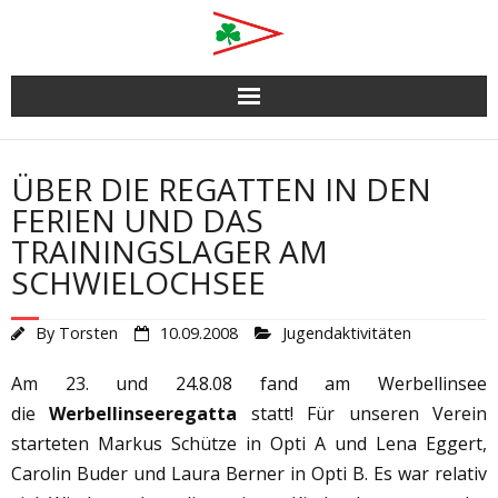
Skip
to
content
ÜBER DIE REGATTEN IN DEN
FERIEN UND DAS
TRAININGSLAGER AM
SCHWIELOCHSEE
By
Torsten
10.09.2008
Jugendaktivitäten
Am 23. und 24.8.08 fand am Werbellinsee
die
Werbellinseeregatta
statt! Für unseren Verein
starteten Markus Schütze in Opti A und Lena Eggert,
Carolin Buder und Laura Berner in Opti B. Es war relativ