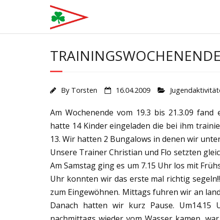
Skip
to
content
TRAININGSWOCHENENDE 
By
Torsten
16.04.2009
Jugendaktivitä
Am Wochenende vom 19.3 bis 21.3.09 fand ei
hatte 14 Kinder eingeladen die bei ihm traini
13. Wir hatten 2 Bungalows in denen wir unte
Unsere Trainer Christian und Flo setzten gleic
Am Samstag ging es um 7.15 Uhr los mit Frühsp
Uhr konnten wir das erste mal richtig segeln!
zum Eingewöhnen. Mittags fuhren wir an land 
Danach hatten wir kurz Pause. Um14.15 Uh
nachmittags wieder vom Wasser kamen, war 