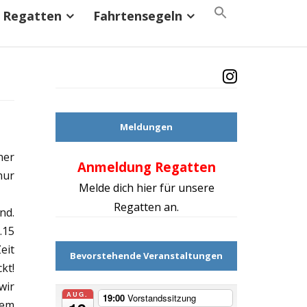
Search
Regatten
Fahrtensegeln
for:
Search Button
Meldungen
ner
Anmeldung Regatten
Mach d
nur
Melde dich hier für unsere
Regatten an.
nd.
.15
eit
Bevorstehende Veranstaltungen
kt!
wir
AUG.
19:00
Vorstandssitzung
dem