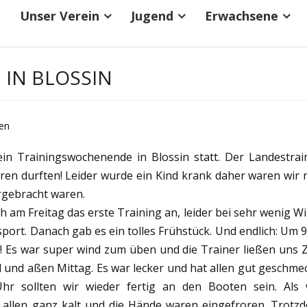
Unser Verein
Jugend
Erwachsene
IN BLOSSIN
ten
n Trainingswochenende in Blossin statt. Der Landestrai
eren durften! Leider wurde ein Kind krank daher waren wir 
rgebracht waren.
h am Freitag das erste Training an, leider bei sehr wenig Wi
ort. Danach gab es ein tolles Frühstück. Und endlich: Um 9
!! Es war super wind zum üben und die Trainer ließen uns Z
und aßen Mittag. Es war lecker und hat allen gut geschmec
r sollten wir wieder fertig an den Booten sein. Als 
allen ganz kalt und die Hände waren eingefroren. Trotz