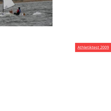
Athletiktest 2009
Potsdamer Straß