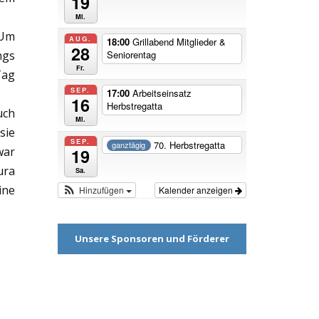
19
Mi.
 Um
AUG.
18:00
Grillabend Mitglieder &
28
ngs
Seniorentag
Fr.
Tag
SEP.
17:00
Arbeitseinsatz
16
Herbstregatta
uch
Mi.
sie
SEP.
70. Herbstregatta
ganztägig
war
19
ura
Sa.
ine
Hinzufügen
Kalender anzeigen
Unsere Sponsoren und Förderer