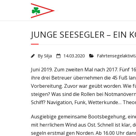
Skip
to
content
JUNGE SEESEGLER – EIN
By
Silja
14.03.2020
Fahrtensegelaktivit
Juni 2019. Zum zweiten Mal nach 2017. Fünf 1
ihre drei Betreuer übernehmen die 45 Fuß lan
Vorbereitung. Zuvor war geübt worden. Wie fü
steigen? Was sind die Rollen bei Notmanövern
Schiff? Navigation, Funk, Wetterkunde… Theor
Ausgiebige gemeinsame Bootsbegehung, eine 
mit herrlichem Wind aus Ost. Schnell ist klar, 
segeln erstmal gen Norden. Ab 16.00 Uhr dann