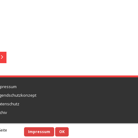
mpressum
gendschutzkonzept
tenschutz
chiv
eite
Impressum
OK