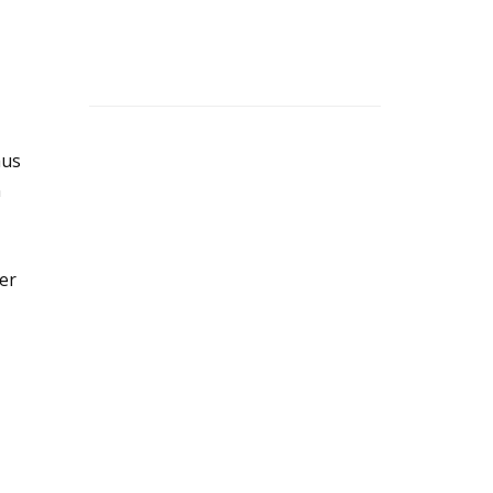
aus
n
er