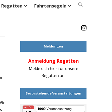
Search
Regatten
Fahrtensegeln
for:
Search Button
Meldungen
Anmeldung Regatten
Mach d
Melde dich hier für unsere
Regatten an.
im
Bevorstehende Veranstaltungen
Wir
AUG.
19:00
Vorstandssitzung
es