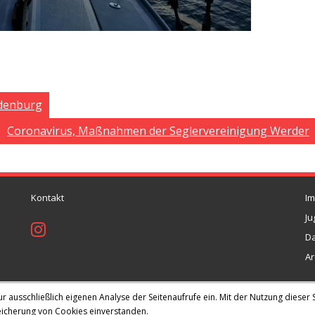
ndenburg
Coronavirus, Maßnahmen der Seglervereinigung Werder
Kontakt
I
Ju
Da
Ar
ausschließlich eigenen Analyse der Seitenaufrufe ein. Mit der Nutzung dieser S
Theme by
Think Up Themes Ltd
. Powered by
WordPress
.
peicherung von Cookies einverstanden.