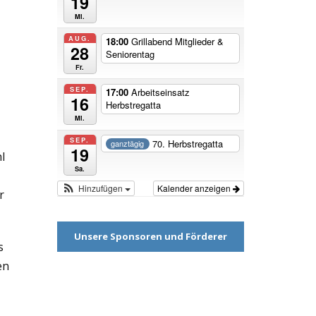
19
Mi.
AUG.
18:00
Grillabend Mitglieder &
28
Seniorentag
Fr.
SEP.
17:00
Arbeitseinsatz
16
Herbstregatta
Mi.
SEP.
70. Herbstregatta
ganztägig
19
l
Sa.
Hinzufügen
Kalender anzeigen
r
Unsere Sponsoren und Förderer
s
en