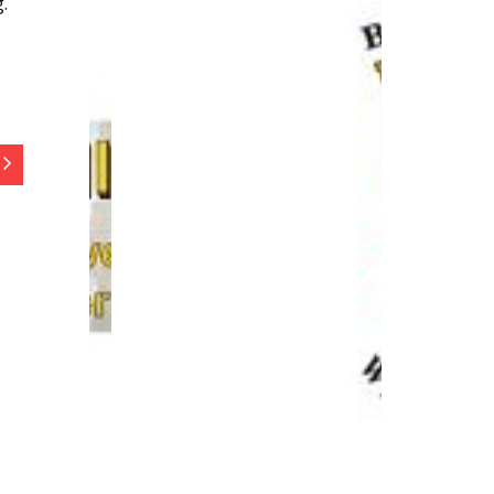
.
e 92A