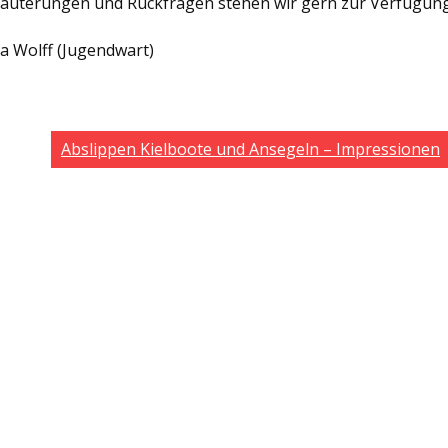
läuterungen und Rückfragen stehen wir gern zur Verfügung
ja Wolff (Jugendwart)
Abslippen Kielboote und Ansegeln – Impressionen
Potsdamer Straß