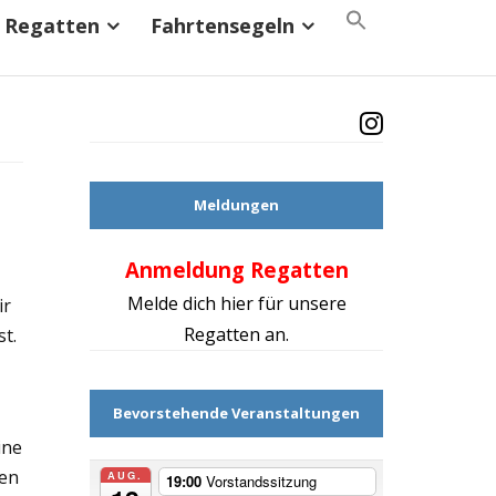
Search
Regatten
Fahrtensegeln
for:
Search Button
Meldungen
Anmeldung Regatten
Mach d
Melde dich hier für unsere
ir
Regatten an.
t.
Bevorstehende Veranstaltungen
ine
ken
AUG.
19:00
Vorstandssitzung