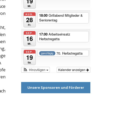
19
uce
Mi.
von
AUG.
18:00
Grillabend Mitglieder &
28
Seniorentag
Fr.
ht,
SEP.
den
17:00
Arbeitseinsatz
16
Herbstregatta
hen
Mi.
ng,
SEP.
70. Herbstregatta
ganztägig
nge
19
.
Sa.
pfe
Hinzufügen
Kalender anzeigen
ren
Unsere Sponsoren und Förderer
ach