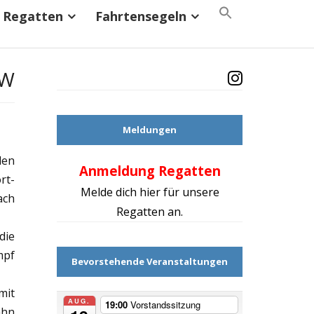
Search
Regatten
Fahrtensegeln
for:
Search Button
OW
Meldungen
den
Anmeldung Regatten
Mach d
rt-
Melde dich hier für unsere
ach
Regatten an.
die
mpf
Bevorstehende Veranstaltungen
mit
AUG.
19:00
Vorstandssitzung
ahn