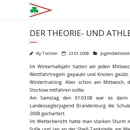
Skip
to
content
DER THEORIE- UND ATHL
By
Torsten
23.01.2008
Jugendaktivitä
Im Winterhalbjahr hatten wir jeden Mittwo
Wettfahrtregeln gepaukt und Knoten geübt. 
Wintertraining. Aber schon am Mittwoch,
Storkow mitfahren sollte.
Am Samstag den 01.03.08 war es dann so
Landesseglerjugend Brandenburg die Schule
2008 gechartert.
Im Wetterbericht hatte man starken Sturm m
Sofie und Jan an der Shell-Tankstelle am W