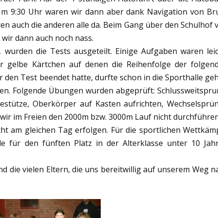
 Um 9:30 Uhr waren wir dann aber dank Navigation von Br
en auch die anderen alle da. Beim Gang über den Schulhof 
wir dann auch noch nass.
, wurden die Tests ausgeteilt. Einige Aufgaben waren leic
 gelbe Kärtchen auf denen die Reihenfolge der folgen
den Test beendet hatte, durfte schon in die Sporthalle ge
nnen. Folgende Übungen wurden abgeprüft: Schlussweitspru
estütze, Oberkörper auf Kasten aufrichten, Wechselsprü
wir im Freien den 2000m bzw. 3000m Lauf nicht durchführen
ht am gleichen Tag erfolgen. Für die sportlichen Wettkäm
 für den fünften Platz in der Alterklasse unter 10 Jah
d die vielen Eltern, die uns bereitwillig auf unserem Weg n