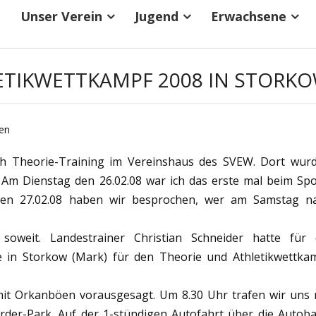
Unser Verein
Jugend
Erwachsene
ETIKWETTKAMPF 2008 IN STORK
ten
ch Theorie-Training im Vereinshaus des SVEW. Dort wur
Am Dienstag den 26.02.08 war ich das erste mal beim Spo
 den 27.02.08 haben wir besprochen, wer am Samstag n
weit. Landestrainer Christian Schneider hatte für 
 in Storkow (Mark) für den Theorie und Athletikwettka
it Orkanböen vorausgesagt. Um 8.30 Uhr trafen wir uns 
erder-Park. Auf der 1-stündigen Autofahrt über die Autob