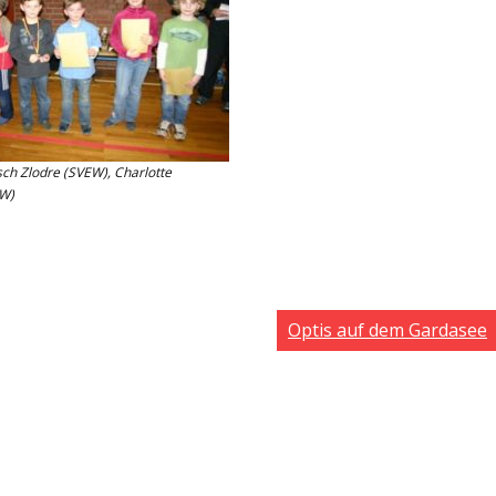
sch Zlodre (SVEW), Charlotte
EW)
Optis auf dem Gardasee
Potsdamer Straß