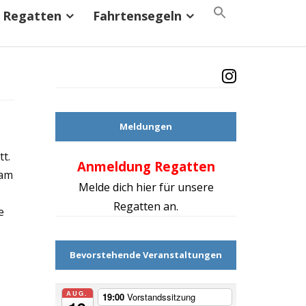
Search
Regatten
Fahrtensegeln
for:
Search Button
Meldungen
t.
Anmeldung Regatten
Mach d
 am
Melde dich hier für unsere
Regatten an.
e
Bevorstehende Veranstaltungen
AUG.
19:00
Vorstandssitzung