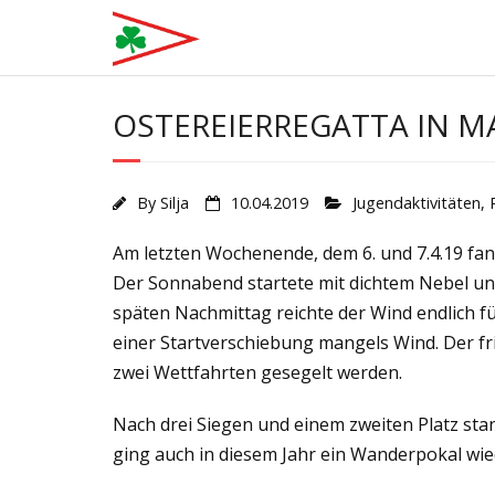
Skip
to
content
OSTEREIERREGATTA IN 
By
Silja
10.04.2019
Jugendaktivitäten
,
Am letzten Wochenende, dem 6. und 7.4.19 fan
Der Sonnabend startete mit dichtem Nebel un
späten Nachmittag reichte der Wind endlich fü
einer Startverschiebung mangels Wind. Der fr
zwei Wettfahrten gesegelt werden.
Nach drei Siegen und einem zweiten Platz sta
ging auch in diesem Jahr ein Wanderpokal wi