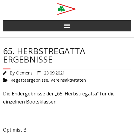
Skip
to
content
65. HERBSTREGATTA
ERGEBNISSE
By
Clemens
23.09.2021
Regattaergebnisse
,
Vereinsaktivitäten
Die Endergebnisse der „65. Herbstregatta“ für die
einzelnen Bootsklassen:
Optimist B