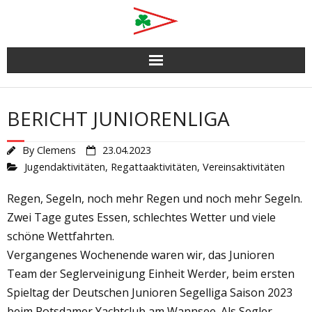
Skip
to
content
BERICHT JUNIORENLIGA
By
Clemens
23.04.2023
Jugendaktivitäten
,
Regattaaktivitäten
,
Vereinsaktivitäten
Regen, Segeln, noch mehr Regen und noch mehr Segeln.
Zwei Tage gutes Essen, schlechtes Wetter und viele
schöne Wettfahrten.
Vergangenes Wochenende waren wir, das Junioren
Team der Seglerveinigung Einheit Werder, beim ersten
Spieltag der Deutschen Junioren Segelliga Saison 2023
beim Potsdamer Yachtclub am Wannsee. Als Segler